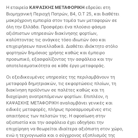
Η εταιρεία
ΚΑΨΑΣΚΗΣ ΜΕΤΑΦΟΡΙΚΗ
εδρεύει στη
Βιομηχανική Περιοχή Πατρών, Β4, Ο.Τ 25, και διαθέτει
μακρόχρονη εμπειρία στον τομέα των μεταφορών σε
όλη την Ελλάδα. Προσφέρει ένα πλούσιο φάσμα
αξιόπιστων υπηρεσιών διακίνησης φορτίων,
καλύπτοντας τις ανάγκες τόσο ιδιωτών όσο και
επιχειρήσεων πανελλαδικά. Διαθέτει ιδιόκτητο στόλο
φορτηγών δημόσιας χρήσης καθώς και έμπειρο
προσωπικό, εξασφαλίζοντας την ασφάλεια και την
αποτελεσματικότητα σε κάθε έργο μεταφοράς.
Οι εξειδικευμένες υπηρεσίες της περιλαμβάνουν τη
μεταφορά δημητριακών, τις εκφορτώσεις πλοίων, τη
διακίνηση προϊόντων σε παλέτες καθώς και τη
διαχείριση ανατρεπόμενων φορτίων. Επιπλέον, η
ΚΑΨΑΣΚΗΣ ΜΕΤΑΦΟΡΙΚΗ αναλαμβάνει γενικές και
ειδικές μεταφορές, πλήρως προσαρμοσμένες στις
απαιτήσεις των πελατών της. Η αφοσίωση στην
αξιοπιστία και την ασφάλεια έχει οδηγήσει την
επιχείρηση να θεωρείται ιδιαίτερα αξιόπιστη στον χώρο,
ενώ η τεχνογνωσία και ο σύγχρονος εξοπλισμός της