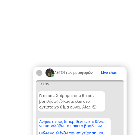
ΑΕΤΟΊ των μεταφορών
Live chat
12:35
Γεια σας. Χαίρομαι που θα σας
βοηθήσω! 🙂 Κάντε κλικ στο
αντίστοιχο θέμα συνομιλίας! 🙂
Ανήκω στους διακριθέντες και θέλω
να παραλάβω το πακέτο βραβείων
Θέλω να ελέγξω την επιχείρηση μου