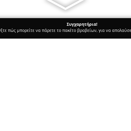
Συγχαρητήρια!
γξτε πώς μπορείτε να πάρετε το πακέτο βραβείων, για να απολαύσε
πηρεσίες Courier - Γιαννιτσά
Frigo Vasiliadis Transport & Logi
s
Σχετικά με την εταιρεία:
Η
Frigo Βασιλειάδης Transport
δραστηριοποιείται στις εθνικές
διαθέτοντας εμπειρία άνω των 
εξειδικεύεται στη μεταφορά τ
Δείτε περισσότερα >>
διατήρηση της ακεραιότητάς το
της αποτελείται από φορτηγά μ
τη μεταφορά σε τρεις διακριτέ