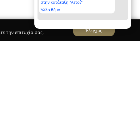
στην κατάταξη "Αετοί"
Άλλο θέμα
Έλεγχος
τε την επιτυχία σας.
stics
 & Logistics
εδρεύει στα Γιαννιτσά και
 και διεθνείς μεταφορές από το 1983,
τριάντα ετών στον κλάδο. Η εταιρεία
ροφίμων και ευπαθών ειδών, εστιάζοντας στη
υς καθ’ όλη τη διάρκεια του ταξιδιού. Ο στόλος
ε διπλά και τριπλά ψυγεία, τα οποία επιτρέπουν
ς θερμοκρασίες, από +14°C έως -25°C. Η