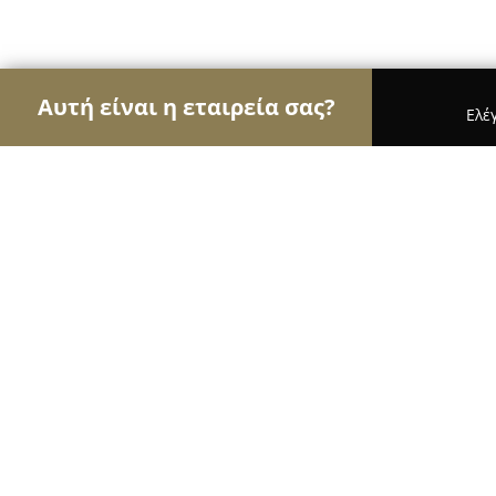
Αυτή είναι η εταιρεία σας?
Ελέ
Αετοί των μεταφορών
Μεταφορικές Εταιρείες, Υ
Frigo Vasiliadis Transport & Logistic
9.3
(32)