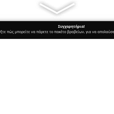
Συγχαρητήρια!
γξτε πώς μπορείτε να πάρετε το πακέτο βραβείων, για να απολαύσε
πηρεσίες Courier - Πατρα
Φορτιον Μεταφορική Α.Ε.
Σχετικά με την εταιρεία:
Η
Φορτίον Μεταφορική Α.Ε.
ε
ισχυρή παρουσία στον κλάδο τ
την εμπειρία και τη γνώση των
μεταφοράς, διαχείρισης και α
Δείτε περισσότερα >>
Διαθέτοντας υπερσύγχρονο στ
μεγαλύτερους στην Ελλάδα, ικα