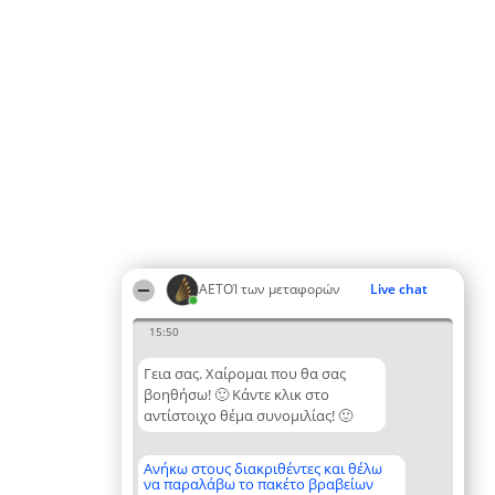
ΑΕΤΟΊ των μεταφορών
Live chat
15:50
Γεια σας. Χαίρομαι που θα σας
βοηθήσω! 🙂 Κάντε κλικ στο
αντίστοιχο θέμα συνομιλίας! 🙂
Ανήκω στους διακριθέντες και θέλω
να παραλάβω το πακέτο βραβείων