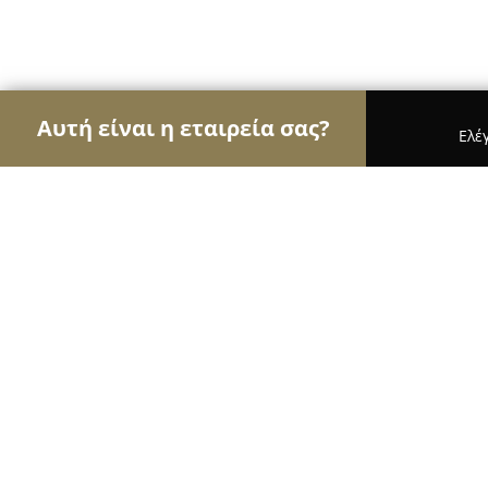
Αυτή είναι η εταιρεία σας?
Ελέ
Αετοί των μεταφορών
Μεταφορικές Εταιρείες, Υ
Φορτιον Μεταφορική Α.Ε.
9.1
(24)