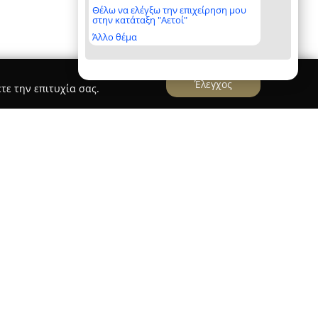
Θέλω να ελέγξω την επιχείρηση μου
στην κατάταξη "Αετοί"
Άλλο θέμα
Έλεγχος
τε την επιτυχία σας.
δρεύει στην Πάτρα, στην οδό Ιώλκου 60, και έχει
ων μεταφορών από το 2000. Η εταιρεία αξιοποιεί
 στελεχών της για να παρέχει πλήρεις υπηρεσίες
ποθήκευσης εμπορευμάτων και προϊόντων.
όλο οχημάτων, συγκαταλέγεται στους
νός να εξυπηρετεί και τις πιο απαιτητικές