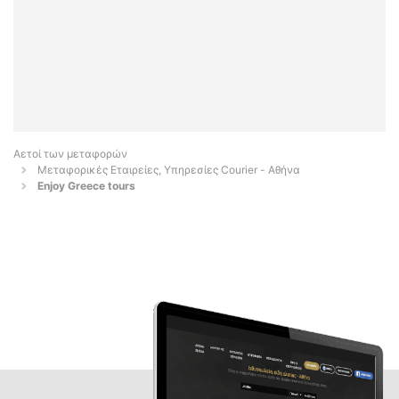
Αετοί των μεταφορών
Μεταφορικές Εταιρείες, Υπηρεσίες Courier - Αθήνα
Enjoy Greece tours