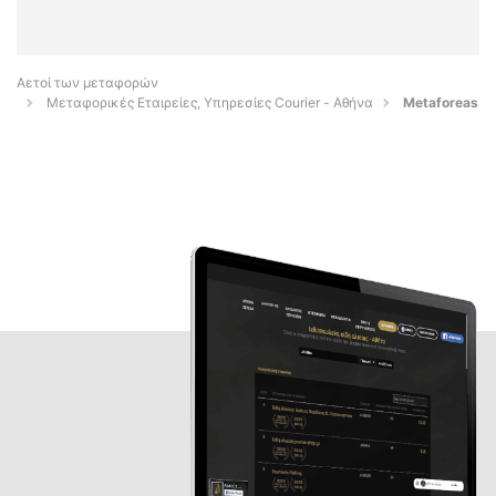
Αετοί των μεταφορών
Μεταφορικές Εταιρείες, Υπηρεσίες Courier - Αθήνα
Metaforeas