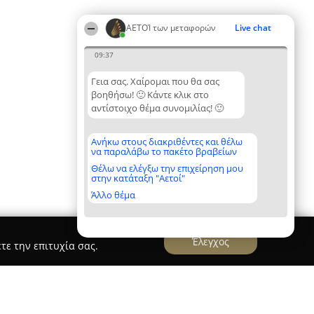
ΑΕΤΟΊ των μεταφορών
Live chat
09:37
Γεια σας. Χαίρομαι που θα σας
βοηθήσω! 🙂 Κάντε κλικ στο
αντίστοιχο θέμα συνομιλίας! 🙂
Ανήκω στους διακριθέντες και θέλω
να παραλάβω το πακέτο βραβείων
Θέλω να ελέγξω την επιχείρηση μου
στην κατάταξη "Αετοί"
Άλλο θέμα
Έλεγχος
τε την επιτυχία σας.
ιμάκης