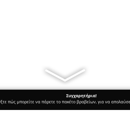
Συγχαρητήρια!
γξτε πώς μπορείτε να πάρετε το πακέτο βραβείων, για να απολαύσε
πηρεσίες Courier - περιοχή Ηρακλείου
Γενική Μεταφορική Ζα