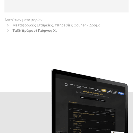
Αετοί των μεταφορών
Μεταφορικές Εταιρείες, Υπηρεσίες Courier - Δράμα
Ταξί(Δράμας) Γιώργος Χ.