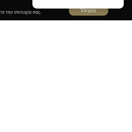
Έλεγχος
τε την επιτυχία σας.
ΦΑΛΟΝΙΑΣ
ρική Κεφαλονιάς
λειτουργεί στον κλάδο των
έροντας ολοκληρωμένες υπηρεσίες που
λογή και διανομή φορτίων. Διαθέτει οχήματα
πουν την ασφαλή μεταφορά διαφόρων τύπων
υ ψυχόμενου (νωπού, κατεψυγμένου) και ξηρού
ση σε εξειδικευμένες υπηρεσίες όπως οι
ς ADR και η διακίνηση container, καλύπτοντας
εξωτερικό.
ιλαμβάνει μετακομίσεις για κατοικίες και