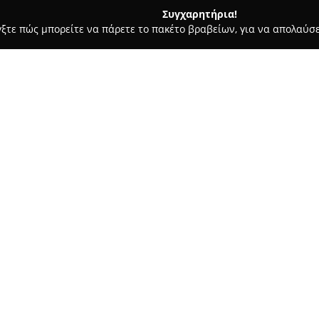
Συγχαρητήρια!
γξτε πώς μπορείτε να πάρετε το πακέτο βραβείων, για να απολαύσε
πηρεσίες Courier - Αιγάλεω
ΠΟΛΛΑΤΟΣ Γ.Γ. ΜΕΤΑΦΟΡΙΚΗ KE
ΑΛΟΝΙΑΣ
Σχετικά με την εταιρεία:
Η εταιρεία
Πολλάτος Μεταφο
μεταφορών από το 1975, προφ
καλύπτουν μεταφορές, περισυλ
δημοσίας χρήσης που επιτρέ
Δείτε περισσότερα >>
φορτίου, συμπεριλαμβανομένο
φορτίου. Επιπλέον, δίνει έμφα
ψυγειομεταφορές, οι μεταφορέ
τόσο το εσωτερικό όσο και το 
Η γκάμα των υπηρεσιών της περ