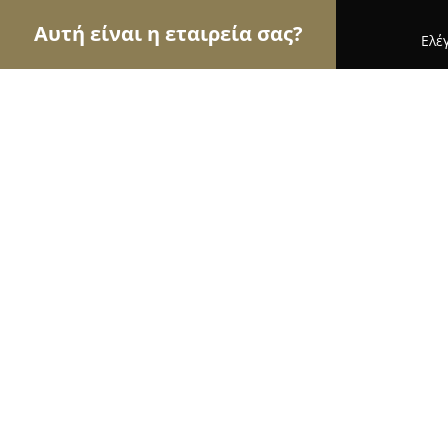
Αυτή είναι η εταιρεία σας?
Ελέ
Αετοί των μεταφορών
Μεταφορικές Εταιρείες, Υ
ΠΟΛΛΑΤΟΣ Γ.Γ. ΜΕΤΑΦΟΡΙΚΗ KEΦ
8.8
(88)
Αιγάλεω, Αγίας Άννης 90
Εμφάνιση αριθμού τηλεφώνου