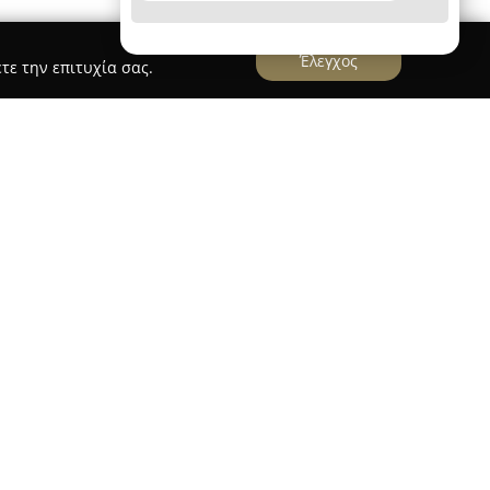
Έλεγχος
τε την επιτυχία σας.
ΠΑΝΑΓΙΩΤΗΣ
έχει ως βάση τα Ιωάννινα, με
ά, και δραστηριοποιείται στον κλάδο των
ων. Παρέχει ολοκληρωμένες λύσεις τόσο για τη
για τη μετακόμιση καταστημάτων και γραφείων,
 ανάγκες. Στις υπηρεσίες της περιλαμβάνονται η
κευασία, καθώς και η αποσυναρμολόγηση
 τη διασφάλιση της ασφάλειας των αντικειμένων