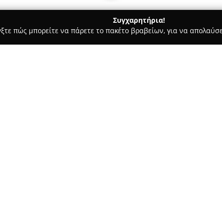
Συγχαρητήρια!
γξτε πώς μπορείτε να πάρετε το πακέτο βραβείων, για να απολαύσε
πηρεσίες Courier - Ιωάννινα
Καβελίδης Μεταφορική
Σχετικά με την εταιρεία:
Η επιχείρηση
ΔΙΑΜΑΝΤΗΣ Ε. 
εγκαταστάσεις στη Βουνοπλαγι
μεταφορών και των μετακομίσε
μεταφορά οικοσκευών όσο και 
Δείτε περισσότερα >>
καλύπτοντας όλες τις σχετικές
φόρτωση, η εκφόρτωση, η συσ
επίπλων, με πρωταρχικό στόχο
στη διάρκεια της μεταφοράς.