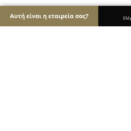
Αυτή είναι η εταιρεία σας?
Ελέ
Αετοί των μεταφορών
Μεταφορικές Εταιρείες, Υ
Καβελίδης Μεταφορική
8
(53)
Ιωάννινα, ΒΟΥΝΟΠΛΑΓΙΑ
Εμφάνιση αριθμού τηλεφώνου