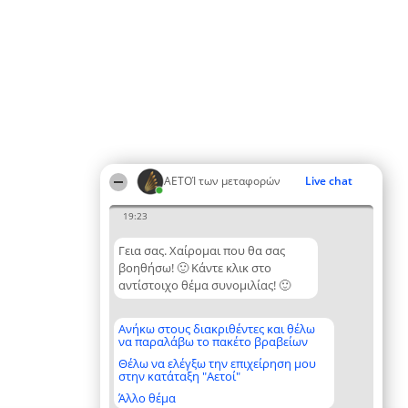
ΑΕΤΟΊ των μεταφορών
Live chat
19:23
Γεια σας. Χαίρομαι που θα σας
βοηθήσω! 🙂 Κάντε κλικ στο
αντίστοιχο θέμα συνομιλίας! 🙂
Ανήκω στους διακριθέντες και θέλω
να παραλάβω το πακέτο βραβείων
Θέλω να ελέγξω την επιχείρηση μου
στην κατάταξη "Αετοί"
Άλλο θέμα