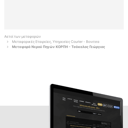
Αετοί των μεταφορών
Μεταφορικές Εταιρείες, Υπηρεσίες Courier - Βονιτσα
Μεταφορά Νερού Πηγών ΚΟΡΠΗ - Τσάκαλος Γεώργιος