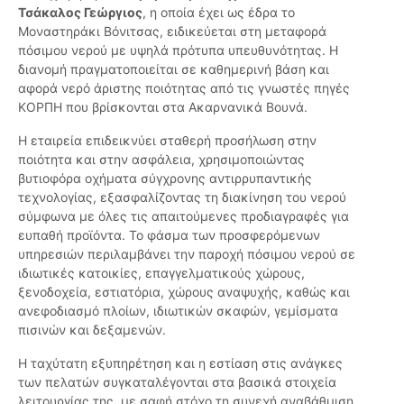
Τσάκαλος Γεώργιος
, η οποία έχει ως έδρα το
Μοναστηράκι Βόνιτσας, ειδικεύεται στη μεταφορά
πόσιμου νερού με υψηλά πρότυπα υπευθυνότητας. Η
διανομή πραγματοποιείται σε καθημερινή βάση και
αφορά νερό άριστης ποιότητας από τις γνωστές πηγές
ΚΟΡΠΗ που βρίσκονται στα Ακαρνανικά Βουνά.
Η εταιρεία επιδεικνύει σταθερή προσήλωση στην
ποιότητα και στην ασφάλεια, χρησιμοποιώντας
βυτιοφόρα οχήματα σύγχρονης αντιρρυπαντικής
τεχνολογίας, εξασφαλίζοντας τη διακίνηση του νερού
σύμφωνα με όλες τις απαιτούμενες προδιαγραφές για
ευπαθή προϊόντα. Το φάσμα των προσφερόμενων
υπηρεσιών περιλαμβάνει την παροχή πόσιμου νερού σε
ιδιωτικές κατοικίες, επαγγελματικούς χώρους,
ξενοδοχεία, εστιατόρια, χώρους αναψυχής, καθώς και
ανεφοδιασμό πλοίων, ιδιωτικών σκαφών, γεμίσματα
πισινών και δεξαμενών.
Η ταχύτατη εξυπηρέτηση και η εστίαση στις ανάγκες
των πελατών συγκαταλέγονται στα βασικά στοιχεία
λειτουργίας της, με σαφή στόχο τη συνεχή αναβάθμιση