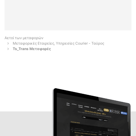
Αετοί των μεταφορών
Μεταφορικές Εταιρείες, Υπηρεσίες Courier - Ταύρος
Ts_Trans Μεταφορές