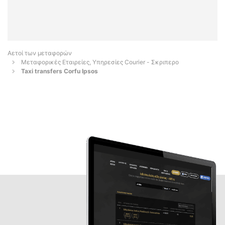
Αετοί των μεταφορών
Μεταφορικές Εταιρείες, Υπηρεσίες Courier - Σκριπερο
Taxi transfers Corfu Ipsos