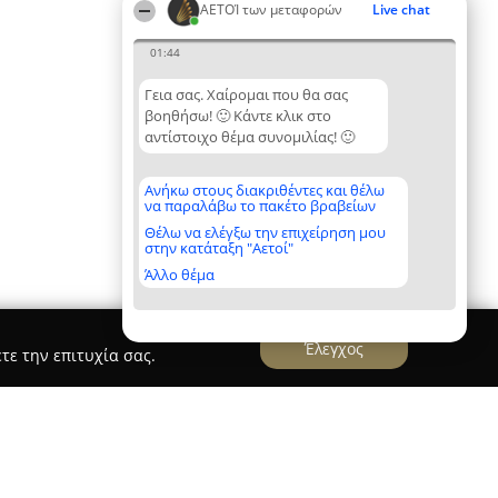
ΑΕΤΟΊ των μεταφορών
Live chat
01:44
Γεια σας. Χαίρομαι που θα σας
βοηθήσω! 🙂 Κάντε κλικ στο
αντίστοιχο θέμα συνομιλίας! 🙂
Ανήκω στους διακριθέντες και θέλω
να παραλάβω το πακέτο βραβείων
Θέλω να ελέγξω την επιχείρηση μου
στην κατάταξη "Αετοί"
Άλλο θέμα
Έλεγχος
τε την επιτυχία σας.