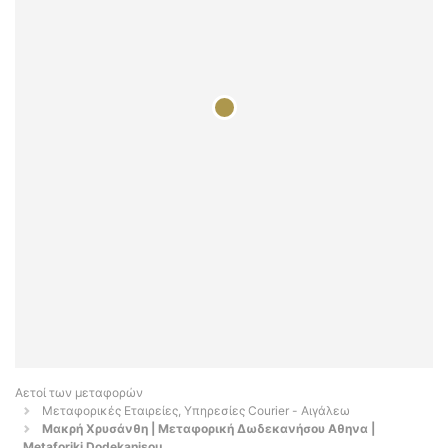
Αετοί των μεταφορών
Μεταφορικές Εταιρείες, Υπηρεσίες Courier - Αιγάλεω
Μακρή Χρυσάνθη | Μεταφορική Δωδεκανήσου Αθηνα |
Metaforiki Dodekanisou