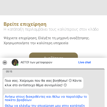
Βρείτε επιχείρηση
Η κατάταξη περιλαμβάνει τους καλύτερους στον κλάδο
Ψάχνετε επιχείρηση; Ελέγξτε τη μηχανή αναζήτησης.
Χρησιμοποιήστε την καλύτερη υπηρεσία
Αναζήτηση
ΑΕΤΟΊ των μεταφορών
Live chat
05:15
Γεια σας. Χαίρομαι που θα σας βοηθήσω! 🙂 Κάντε
κλικ στο αντίστοιχο θέμα συνομιλίας! 🙂
Διοργανωτής της
Κατάταξη
Επικοινωνία
Ανήκω στους διακριθέντες και θέλω να παραλάβω το
κατάταξης
Διακριθέντες
Επικοινωνία
πακέτο βραβείων
BEAUTIFUL COMPANY
Λίστα όλων
Μονοπρόσωπη ΙΚΕ
των
Θέλω να ελέγξω την επιχείρηση μου στην κατάταξη