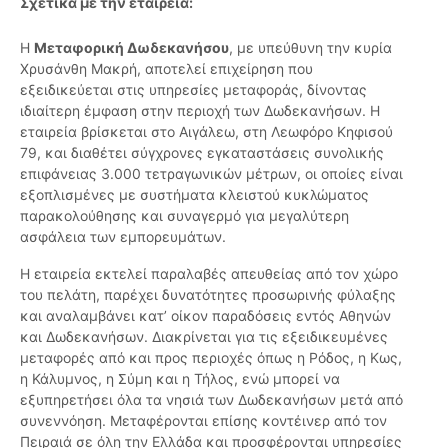
Σχετικά με την εταιρεία:
Η
Μεταφορική Δωδεκανήσου
, με υπεύθυνη την κυρία
Χρυσάνθη Μακρή, αποτελεί επιχείρηση που
εξειδικεύεται στις υπηρεσίες μεταφοράς, δίνοντας
ιδιαίτερη έμφαση στην περιοχή των Δωδεκανήσων. Η
εταιρεία βρίσκεται στο Αιγάλεω, στη Λεωφόρο Κηφισού
79, και διαθέτει σύγχρονες εγκαταστάσεις συνολικής
επιφάνειας 3.000 τετραγωνικών μέτρων, οι οποίες είναι
εξοπλισμένες με συστήματα κλειστού κυκλώματος
παρακολούθησης και συναγερμό για μεγαλύτερη
ασφάλεια των εμπορευμάτων.
Η εταιρεία εκτελεί παραλαβές απευθείας από τον χώρο
του πελάτη, παρέχει δυνατότητες προσωρινής φύλαξης
και αναλαμβάνει κατ’ οίκον παραδόσεις εντός Αθηνών
και Δωδεκανήσων. Διακρίνεται για τις εξειδικευμένες
μεταφορές από και προς περιοχές όπως η Ρόδος, η Κως,
η Κάλυμνος, η Σύμη και η Τήλος, ενώ μπορεί να
εξυπηρετήσει όλα τα νησιά των Δωδεκανήσων μετά από
συνεννόηση. Μεταφέρονται επίσης κοντέινερ από τον
Πειραιά σε όλη την Ελλάδα και προσφέρονται υπηρεσίες