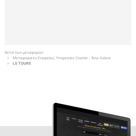
Αετοί των μεταφορών
Μεταφορικές Εταιρείες, Υπηρεσίες Courier - Άνω Λιόσια
LS TOURS