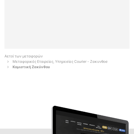
Αετοί των μεταφορών
Μεταφορικές Εταιρείες, Υπηρεσίες Courier - Ζακυνθοσ
Κομιστική Ζακύνθου