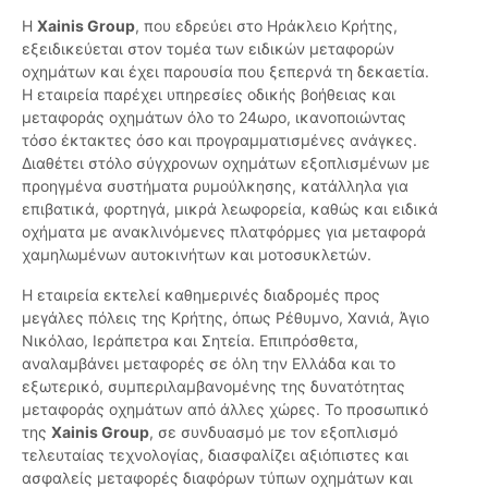
Η
Xainis Group
, που εδρεύει στο Ηράκλειο Κρήτης,
εξειδικεύεται στον τομέα των ειδικών μεταφορών
οχημάτων και έχει παρουσία που ξεπερνά τη δεκαετία.
Η εταιρεία παρέχει υπηρεσίες οδικής βοήθειας και
μεταφοράς οχημάτων όλο το 24ωρο, ικανοποιώντας
τόσο έκτακτες όσο και προγραμματισμένες ανάγκες.
Διαθέτει στόλο σύγχρονων οχημάτων εξοπλισμένων με
προηγμένα συστήματα ρυμούλκησης, κατάλληλα για
επιβατικά, φορτηγά, μικρά λεωφορεία, καθώς και ειδικά
οχήματα με ανακλινόμενες πλατφόρμες για μεταφορά
χαμηλωμένων αυτοκινήτων και μοτοσυκλετών.
Η εταιρεία εκτελεί καθημερινές διαδρομές προς
μεγάλες πόλεις της Κρήτης, όπως Ρέθυμνο, Χανιά, Άγιο
Νικόλαο, Ιεράπετρα και Σητεία. Επιπρόσθετα,
αναλαμβάνει μεταφορές σε όλη την Ελλάδα και το
εξωτερικό, συμπεριλαμβανομένης της δυνατότητας
μεταφοράς οχημάτων από άλλες χώρες. Το προσωπικό
της
Xainis Group
, σε συνδυασμό με τον εξοπλισμό
τελευταίας τεχνολογίας, διασφαλίζει αξιόπιστες και
ασφαλείς μεταφορές διαφόρων τύπων οχημάτων και