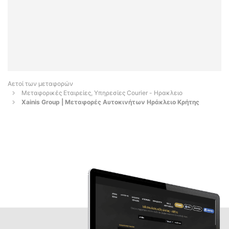
Αετοί των μεταφορών
Μεταφορικές Εταιρείες, Υπηρεσίες Courier - Ηρακλειο
Xainis Group | Μεταφορές Αυτοκινήτων Ηράκλειο Κρήτης