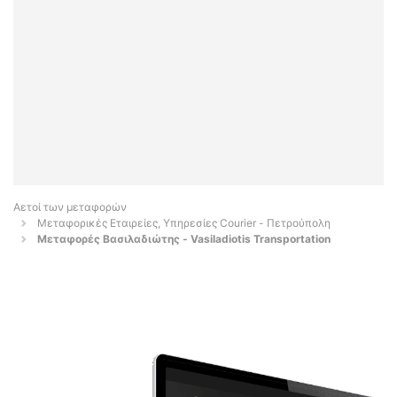
Αετοί των μεταφορών
Μεταφορικές Εταιρείες, Υπηρεσίες Courier - Πετρούπολη
Μεταφορές Βασιλαδιώτης - Vasiladiotis Transportation