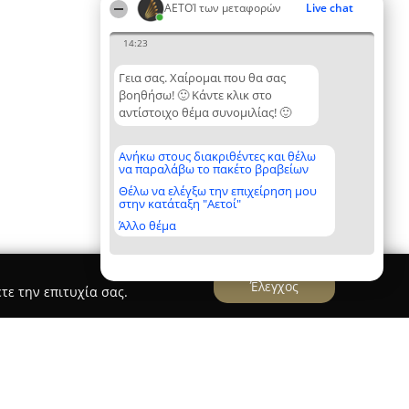
ΑΕΤΟΊ των μεταφορών
Live chat
14:23
Γεια σας. Χαίρομαι που θα σας
βοηθήσω! 🙂 Κάντε κλικ στο
αντίστοιχο θέμα συνομιλίας! 🙂
Ανήκω στους διακριθέντες και θέλω
να παραλάβω το πακέτο βραβείων
Θέλω να ελέγξω την επιχείρηση μου
στην κατάταξη "Αετοί"
Άλλο θέμα
Έλεγχος
τε την επιτυχία σας.