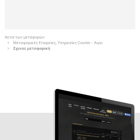
Αετοί των μεταφορών
Μεταφορικές Εταιρείες, Υπηρεσίες Courier - Αιγιο
Σχινας μεταφορική