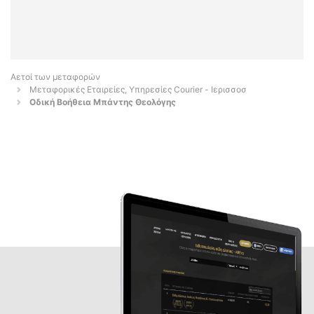
Αετοί των μεταφορών
Μεταφορικές Εταιρείες, Υπηρεσίες Courier - Ιερισσοσ
Οδική Βοήθεια Μπάντης Θεολόγης