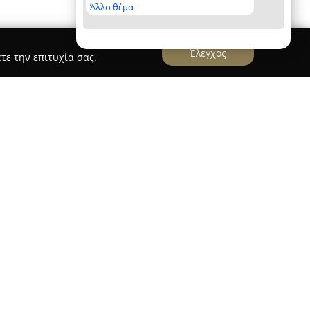
Άλλο θέμα
Έλεγχος
τε την επιτυχία σας.
ΤΣΟΥ
Ι ΓΛΥΤΣΟΥ
αποτελεί μια επιχείρηση με μακρά
φορών, με έδρα το Αιγάλεω στην οδό Μικέλη 14.
οπιστία, προσφέροντας ολοκληρωμένες και
 σε ένα ευρύ πελατολόγιο. Η εταιρεία
ειρία και την εξειδίκευσή της, έχοντας
την αγορά, με έμφαση στην αποτελεσματικότητα
κτέλεση κάθε έργου.