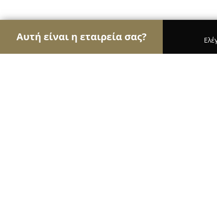
Αυτή είναι η εταιρεία σας?
Ελέ
Αετοί των μεταφορών
Μεταφορικές Εταιρείες, Υ
Μεταφορικη Κυθηρων ΑΦΟΙ ΓΛΥΤΣ
8.9
(24)
Αιγάλεω, Μικέλη 14