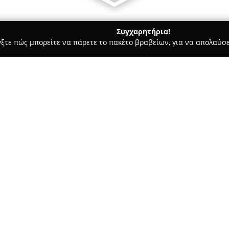
Συγχαρητήρια!
γξτε πώς μπορείτε να πάρετε το πακέτο βραβείων, για να απολαύσε
πηρεσίες Courier - Αιγάλεω
Μεταφορικη Κυθηρων ΑΦΟΙ ΓΛΥ
ΟΥ
Σχετικά με την εταιρεία:
Η
Μεταφορική Κυθήρων ΑΦΟ
παρουσία στον τομέα των μετα
Επιδεικνύει συνέπεια και αξι
ποιοτικές υπηρεσίες μεταφορών
Δείτε περισσότερα >>
στηρίζεται στην πολύχρονη εμπ
κατακτήσει μια ισχυρή θέση σ
και τον επαγγελματισμό στην ε