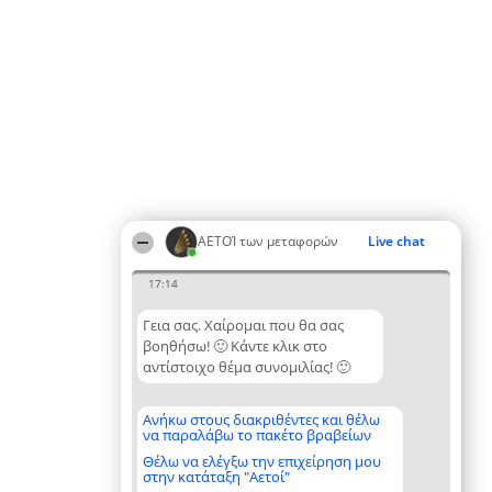
ΑΕΤΟΊ των μεταφορών
Live chat
17:14
Γεια σας. Χαίρομαι που θα σας
βοηθήσω! 🙂 Κάντε κλικ στο
αντίστοιχο θέμα συνομιλίας! 🙂
Ανήκω στους διακριθέντες και θέλω
να παραλάβω το πακέτο βραβείων
Θέλω να ελέγξω την επιχείρηση μου
στην κατάταξη "Αετοί"