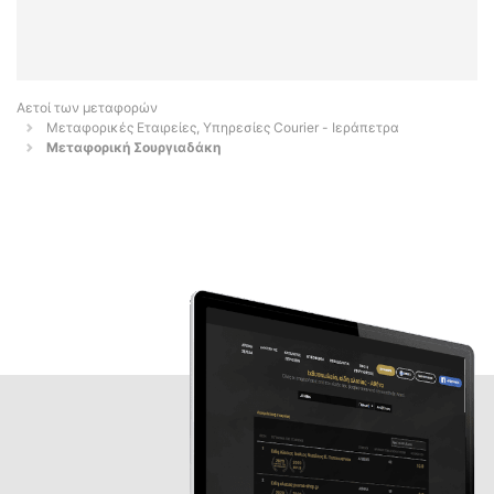
Αετοί των μεταφορών
Μεταφορικές Εταιρείες, Υπηρεσίες Courier - Ιεράπετρα
Μεταφορική Σουργιαδάκη