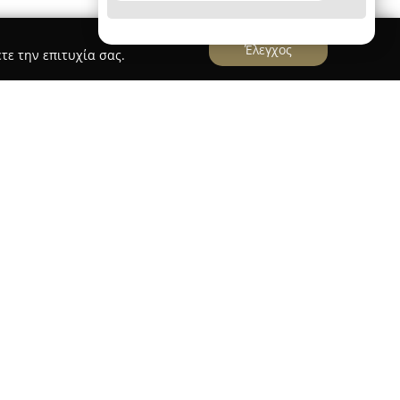
Έλεγχος
τε την επιτυχία σας.
 TRANS ΑΝΤΩΝΗΣ ΝΙΚΟΛΟΥ
 της στην Κόρινθο, επί της οδού Θειρών 2, και
τρόπο στον τομέα των μεταφορών και
ίσης υπηρεσίες ταχυμεταφορών (courier). Η
η γρήγορη και αξιόπιστη εξυπηρέτηση,
 της στην ασφαλή ολοκλήρωση κάθε διαδικασίας.
τα και η ευγένεια του προσωπικού αποτελούν
ίτερα από το πελατολόγιο και συνθέτουν μια
εργασίας.