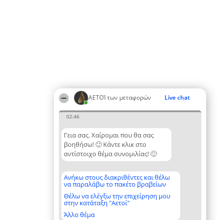
ΑΕΤΟΊ των μεταφορών
Live chat
02:46
Γεια σας. Χαίρομαι που θα σας
βοηθήσω! 🙂 Κάντε κλικ στο
αντίστοιχο θέμα συνομιλίας! 🙂
Ανήκω στους διακριθέντες και θέλω
να παραλάβω το πακέτο βραβείων
Θέλω να ελέγξω την επιχείρηση μου
στην κατάταξη "Αετοί"
Άλλο θέμα