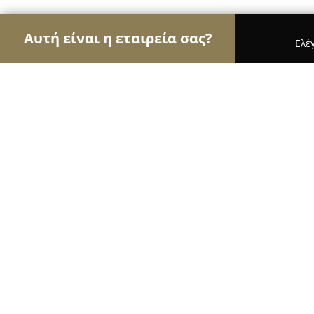
Αυτή είναι η εταιρεία σας?
Ελέ
Αετοί των μεταφορών
Μεταφορικές Εταιρείες, Υ
ΜΕΤΑΦΟΡΕΣ ΜΕΤΑΚΟΜΙΣΕΙΣ- AN 
ΝΙΚΟΛΟΥ
10
(42)
Κορινθοσ, Θειρών 2
Εμφάνιση αριθμού τηλεφώνου