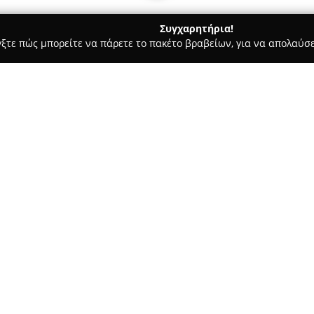
Συγχαρητήρια!
γξτε πώς μπορείτε να πάρετε το πακέτο βραβείων, για να απολαύσε
πηρεσίες Courier - Κορινθοσ
ΜΕΤΑΦΟΡΕΣ ΜΕΤΑΚΟΜΙΣΕΙΣ- AN
TRANS ΑΝΤΩΝΗΣ
Σχετικά με την εταιρεία:
Η
ΑΝ TRANS
διατηρεί την έδρα
δραστηριοποιείται με έντονο 
μετακομίσεων, ενώ παρέχει επ
επιχείρηση δίνει βαρύτητα στ
διακρινόμενη για τη δέσμευσή
Η καλή επικοινωνία, η ταχύτη
στοιχεία που εκτιμούνται ιδια
ιδιαίτερα θετική εμπειρία συν