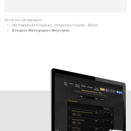
Αετοί των μεταφορών
Μεταφορικές Εταιρείες, Υπηρεσίες Courier - Βόλος
Εταιρεία Μεταφορών Μαγνησία