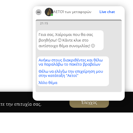
ΑΕΤΟΊ των μεταφορών
Live chat
21:15
Γεια σας. Χαίρομαι που θα σας
βοηθήσω! 🙂 Κάντε κλικ στο
αντίστοιχο θέμα συνομιλίας! 🙂
Ανήκω στους διακριθέντες και θέλω
να παραλάβω το πακέτο βραβείων
Θέλω να ελέγξω την επιχείρηση μου
στην κατάταξη "Αετοί"
Άλλο θέμα
Έλεγχος
τε την επιτυχία σας.
-ΜΕΤΑΦΟΡΕΣ ΚΕΦΑΛΟΝΙΑ