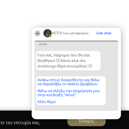
ΑΕΤΟΊ των μεταφορών
Live chat
20:49
Γεια σας. Χαίρομαι που θα σας
βοηθήσω! 🙂 Κάντε κλικ στο
αντίστοιχο θέμα συνομιλίας! 🙂
Ανήκω στους διακριθέντες και θέλω
να παραλάβω το πακέτο βραβείων
Θέλω να ελέγξω την επιχείρηση μου
στην κατάταξη "Αετοί"
Άλλο θέμα
Έλεγχος
τε την επιτυχία σας.