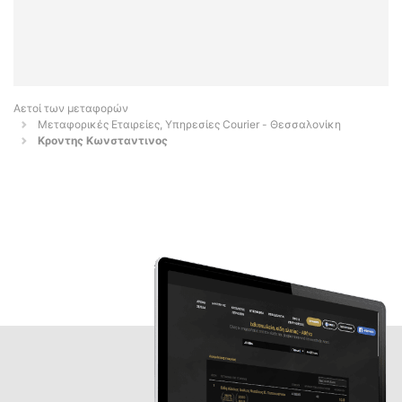
Αετοί των μεταφορών
Μεταφορικές Εταιρείες, Υπηρεσίες Courier - Θεσσαλονίκη
Κροντης Κωνσταντινος