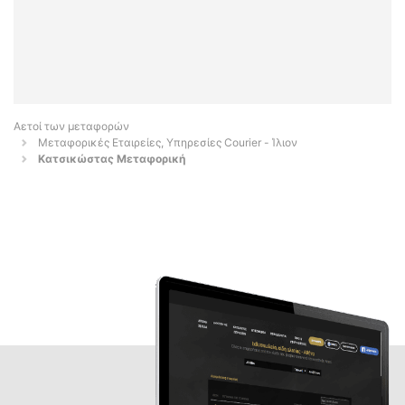
Αετοί των μεταφορών
Μεταφορικές Εταιρείες, Υπηρεσίες Courier - Ίλιον
Κατσικώστας Μεταφορική