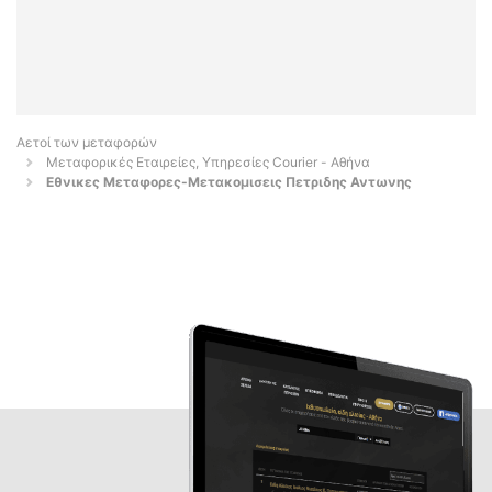
Αετοί των μεταφορών
Μεταφορικές Εταιρείες, Υπηρεσίες Courier - Αθήνα
Εθνικες Μεταφορες-Μετακομισεις Πετριδης Αντωνης