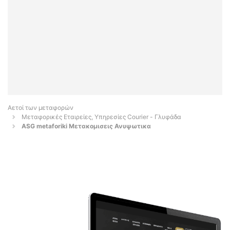
Αετοί των μεταφορών
Μεταφορικές Εταιρείες, Υπηρεσίες Courier - Γλυφάδα
ASG metaforiki Μετακομισεις Ανυψωτικα