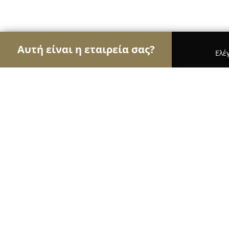
Αυτή είναι η εταιρεία σας?
Ελέ
Αετοί των μεταφορών
Μεταφορικές Εταιρείες, Υ
Varoutsikos SA
8.5
(6)