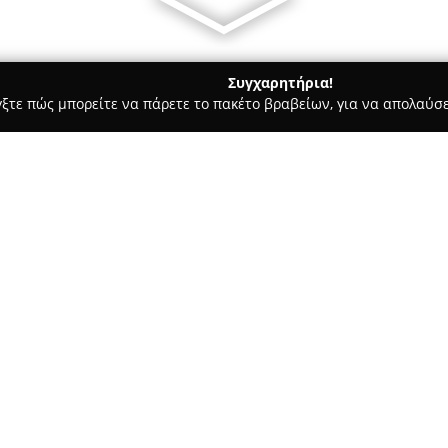
Συγχαρητήρια!
γξτε πώς μπορείτε να πάρετε το πακέτο βραβείων, για να απολαύσε
πηρεσίες Courier - Βόλος
Varoutsikos SA
Σχετικά με την εταιρεία:
Ο όμιλος
Βαρούτσικος
έχει πα
λειτουργία τελωνειακού γραφε
Σχεδόν έναν αιώνα μετά, η ετα
διεθνών μεταφορών φορτίων, π
Δείτε περισσότερα >>
αεροπορικές και σιδηροδρομικέ
πρακτόρευσης πλοίων και απο