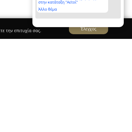
στην κατάταξη "Αετοί"
Άλλο θέμα
Έλεγχος
τε την επιτυχία σας.
ρουσία στον χώρο από το 1925, με αφετηρία τη
ίου στον Βόλο από τον Γεώργιο Π. Βαρούτσικο.
ιρεία έχει εξελιχθεί σε πλήρη πάροχο υπηρεσιών
ροσφέροντας λύσεις σε θαλάσσιες, οδικές,
ς μεταφορές, καθώς και σε τομείς εκτελωνισμού,
θήκευσης.