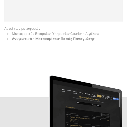
Αετοί των μεταφορών
Μεταφορικές Εταιρείες, Υπηρεσίες Courier - Αιγάλεω
Ανυψωτικά - Μετακομίσεις Παπάς Παναγιώτης