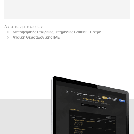
Αετοί των μεταφορών
Μεταφορικές Εταιρείες, Υπηρεσίες Courier - Πατρα
Αχαϊκή Θεσσαλονίκης ΙΜΕ