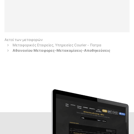
Αετοί των μεταφορών
Μεταφορικές Εταιρείες, Υπηρεσίες Courier - Πατρα
Αθανασίου Μεταφορες-Μετακομίσεις-Αποθηκεύσεις