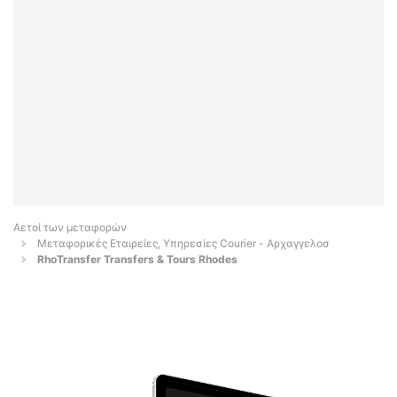
Αετοί των μεταφορών
Μεταφορικές Εταιρείες, Υπηρεσίες Courier - Αρχαγγελοσ
RhoTransfer Transfers & Tours Rhodes