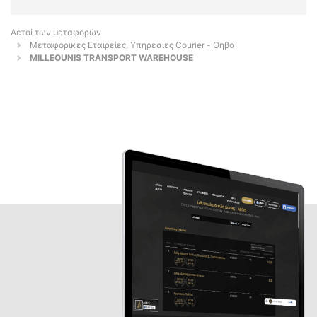
Αετοί των μεταφορών
Μεταφορικές Εταιρείες, Υπηρεσίες Courier - Θηβα
MILLEOUNIS TRANSPORT WAREHOUSE