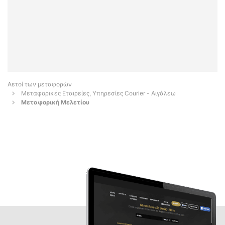
Αετοί των μεταφορών
Μεταφορικές Εταιρείες, Υπηρεσίες Courier - Αιγάλεω
Μεταφορική Μελετίου