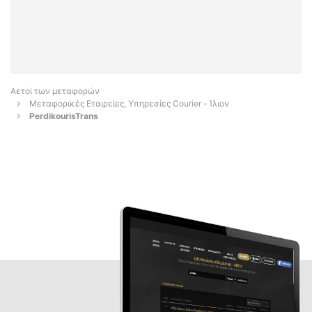
Αετοί των μεταφορών
Μεταφορικές Εταιρείες, Υπηρεσίες Courier - Ίλιον
PerdikourisTrans