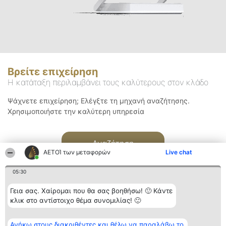
Βρείτε επιχείρηση
Η κατάταξη περιλαμβάνει τους καλύτερους στον κλάδο
Ψάχνετε επιχείρηση; Ελέγξτε τη μηχανή αναζήτησης.
Χρησιμοποιήστε την καλύτερη υπηρεσία
Αναζήτηση
ΑΕΤΟΊ των μεταφορών
Live chat
05:30
Γεια σας. Χαίρομαι που θα σας βοηθήσω! 🙂 Κάντε
κλικ στο αντίστοιχο θέμα συνομιλίας! 🙂
Διοργανωτής της
Κατάταξη
Επικοινωνία
Ανήκω στους διακριθέντες και θέλω να παραλάβω το
κατάταξης
Διακριθέντες
Επικοινωνία