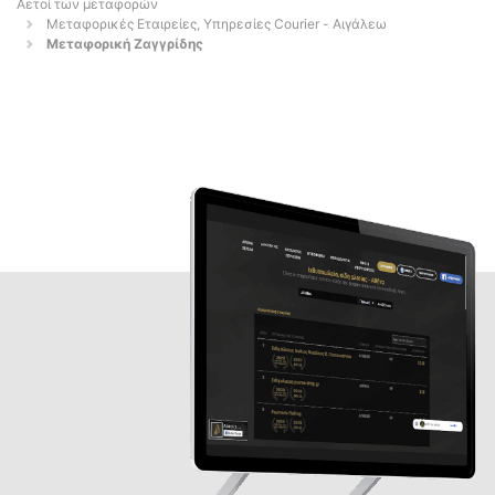
Αετοί των μεταφορών
Μεταφορικές Εταιρείες, Υπηρεσίες Courier - Αιγάλεω
Μεταφορική Ζαγγρίδης