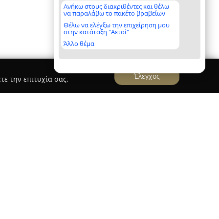
Ανήκω στους διακριθέντες και θέλω
να παραλάβω το πακέτο βραβείων
Θέλω να ελέγξω την επιχείρηση μου
στην κατάταξη "Αετοί"
Άλλο θέμα
Έλεγχος
τε την επιτυχία σας.
 με βάση τη Νίκαια Αττικής, διακρίνεται ως μια
 των μεταφορών και μετακομίσεων, κατέχοντας
υση στον κλάδο. Εξυπηρετεί αξιόπιστα τόσο την