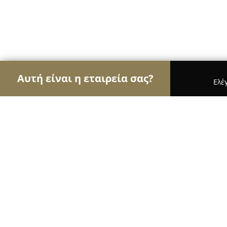
Αυτή είναι η εταιρεία σας?
Ελέ
Αετοί των μεταφορών
Μεταφορικές Εταιρείες, Υ
ΔΑΣΚΑΛΑΚΗΣ ΚΩΝΣΤΑΝΤΙΝΟΣ Μετακόμιση Μετ
ΔΑΣΚΑΛΑΚΗΣ ΚΩΝΣΤΑΝΤΙΝΟΣ Μετα
Νίκαια Κορυδαλλός Επαρχία και όλ