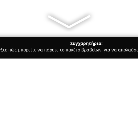
Συγχαρητήρια!
γξτε πώς μπορείτε να πάρετε το πακέτο βραβείων, για να απολαύσε
πηρεσίες Courier - Νίκαια
αφορά Νίκαια Κορυδαλλός Επαρχία και όλη την Ελλάδα
κόμιση Μεταφορά
Σχετικά με την εταιρεία:
η την Ελλάδα
Η
Μεταφορική Δασκαλάκης
,
σταθερή παρουσία στον τομέα
πολυετή εμπειρία και εξειδίκε