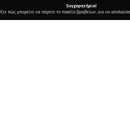
Συγχαρητήρια!
γξτε πώς μπορείτε να πάρετε το πακέτο βραβείων, για να απολαύσε
πηρεσίες Courier - Ίλιον
Μεταφορέας 24 Ωρες
Σχετικά με την εταιρεία:
Η
Metaforeas 24 ΩΡΕΣ
ανήκει 
μετακομίσεις, προσφέροντας ο
Έχοντας μακρά παρουσία στον 
της αξιοπιστίας, της ασφάλεια
Δείτε περισσότερα >>
υπηρεσιών της περιλαμβάνει μ
φορτοταξί και ασφαλείς αποθη
Οι δραστηριότητές της καλύπτ
μεγάλες μετακομίσεις, εξυπηρε
του Metaforeas 24 ΩΡΕΣ φροντί