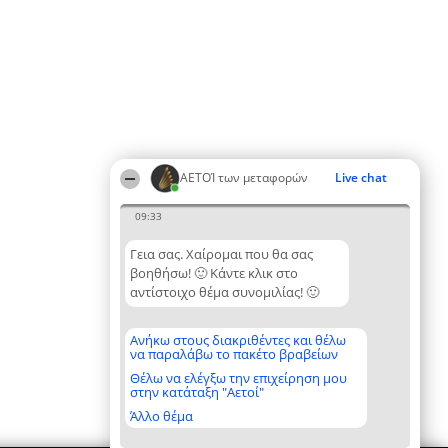
ΑΕΤΟΊ των μεταφορών
Live chat
09:33
Γεια σας. Χαίρομαι που θα σας
βοηθήσω! 🙂 Κάντε κλικ στο
αντίστοιχο θέμα συνομιλίας! 🙂
Ανήκω στους διακριθέντες και θέλω
να παραλάβω το πακέτο βραβείων
Θέλω να ελέγξω την επιχείρηση μου
στην κατάταξη "Αετοί"
Άλλο θέμα