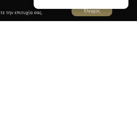
Έλεγχος
τε την επιτυχία σας.
στον τομέα των μεταφορών και ειδικεύεται σε
λοκληρωμένες υπηρεσίες σε όλη την Αττική.
κλάδο, η εταιρεία έχει καθιερωθεί ως συνώνυμο
ς και της ποιοτικής εξυπηρέτησης. Το φάσμα των
ετακομίσεις οικοσκευών, μεταφορές με
κεύσεις προσωπικών αντικειμένων.
ουν τόσο μικρές τοπικές μεταφορές όσο και
τώντας και επαγγελματίες με ευελιξία. Η ομάδα
ζει με επιμέλεια τη διαχείριση των