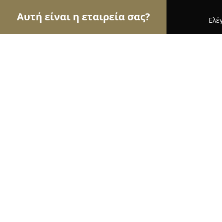
Αυτή είναι η εταιρεία σας?
Ελέ
Αετοί των μεταφορών
Μεταφορικές Εταιρείες, Υ
Μεταφορέας 24 Ωρες
9.8
(455)
Ίλιον, Ελπίδος 28
Εμφάνιση αριθμού τηλεφώνου