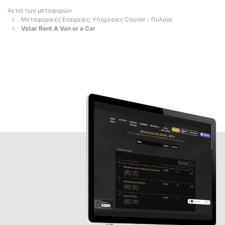
Αετοί των μεταφορών
Μεταφορικές Εταιρείες, Υπηρεσίες Courier - Πυλαια
Vstar Rent A Van or a Car