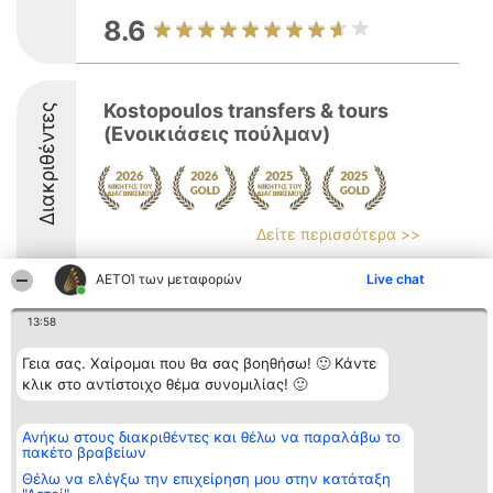
8.6
Kostopoulos transfers & tours
Διακριθέντες
(Ενοικιάσεις πούλμαν)
Δείτε περισσότερα >>
10
ΑΕΤΟΊ των μεταφορών
Live chat
13:58
Διοργανωτής της
Κατάταξη
Επικοινωνία
Γεια σας. Χαίρομαι που θα σας βοηθήσω! 🙂 Κάντε
κατάταξης
Διακριθέντες
Επικοινωνία
κλικ στο αντίστοιχο θέμα συνομιλίας! 🙂
BEAUTIFUL COMPANY
Λίστα όλων
Μονοπρόσωπη ΙΚΕ
των
ΤΗΛ. ΕΠΙΚΟΙΝΩΝΙΑΣ:
διακριθέντων
2104128019
Ανήκω στους διακριθέντες και θέλω να παραλάβω το
Μεθοδολογία
πακέτο βραβείων
email:
Όροι &
aetoi@beautifulcompany.co
προϋποθέσεις
Θέλω να ελέγξω την επιχείρηση μου στην κατάταξη
ΠΟΛΙΤΙΚΗ